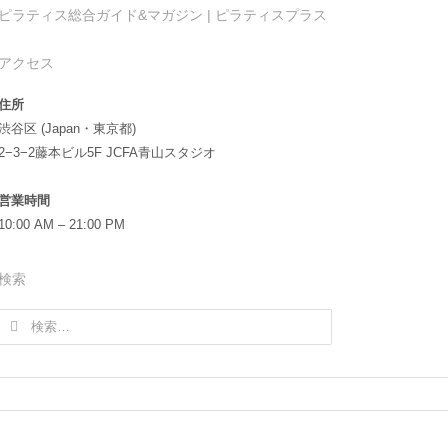
ピラティス総合ガイド&マガジン | ピラティスプラス
アクセス
住所
渋谷区 (Japan・東京都)
2−3−2藤本ビル5F JCFA青山スタジオ
営業時間
10:00 AM – 21:00 PM
検索
検
索: